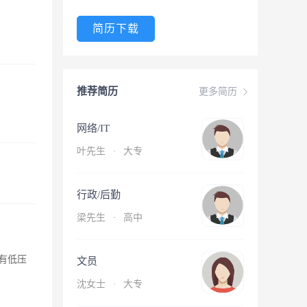
简历下载
推荐简历
更多简历
网络/IT
叶先生
·
大专
行政/后勤
梁先生
·
高中
有低压
文员
沈女士
·
大专